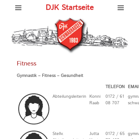
DJK Startseite
Fitness
Gymnastik – Fitness – Gesundheit
TELEFON
EMAI
Abteilungsleiterin
Konni
0172 / 61
gymna
Raab
08 707
schw
Stellv.
Jutta
0172 / 65
gymna