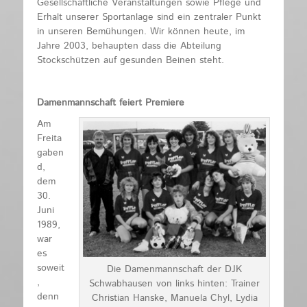
Gesellschaftliche Veranstaltungen sowie Pflege und
Erhalt unserer Sportanlage sind ein zentraler Punkt
in unseren Bemühungen. Wir können heute, im
Jahre 2003, behaupten dass die Abteilung
Stockschützen auf gesunden Beinen steht.
Damenmannschaft feiert Premiere
Am
Freita
gaben
d,
dem
30.
Juni
1989,
war
es
soweit
Die Damenmannschaft der DJK
,
Schwabhausen von links hinten: Trainer
denn
Christian Hanske, Manuela Chyl, Lydia