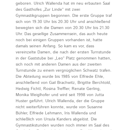
geboren. Ulrich Wallenda hat im neu erbauten Saal
des Gasthofes „Zur Linde“ mit zwei
Gymnastikgruppen begonnen. Die erste Gruppe traf
sich von 19.30 Uhr bis 20.30 Uhr und anschließend
bewegten sich die Damen von 20.30 Uhr bis 21.30
Uhr. Das gesellige Zusammensein, das auch heute
noch bei einigen Gruppen vorhanden ist, hatte
damals seinen Anfang. So kam es vor, dass
vereinzelte Damen, die nach der ersten Turnstunde
in der Gaststube bei „Leo“ Platz genommen hatten,
sich noch mit anderen Damen aus der zweiten
Turnstunde zu einem vergnüglichen Schwatz trafen.
Die Abteilung wurde bis 1985 von Elfriede Ehle,
anschließend von Gail Brachwitz, Brigitte Berchtold,
Hedwig Fichtl, Rosina Treffler, Renate Gerling,
Monika Weiglhofer und wird seit 1998 von Jutta
Huster geführt. Ulrich Wallenda, der die Gruppe
nicht weiterführen konnte, wurde von Susanne
Bühler, Elfriede Lehmann, Iris Wallenda und
schließlich von Ursula Kanders abgelöst. Die
Gymnastikstunden wurden noch immer im Saal des