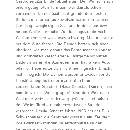
Gasthofes „Zur Linde“ abgehalten. Der Wunsch nach
einem geeigneten Turnraum war damals schon
vorhanden. Da der Saal nicht gerade den besten
Boden zum Turnen aufzuweisen hatte, turnte man
jahrelang zweigleisig im Saal und in der alten bzw.
neuen Weiler Turnhalle. Zur Trainingsstunde nach
Weil zu kommen war etwas schwierig. Man musste ja
mit dem Auto fahren. Die Damen hatten sich aber
überlegt, wie man daraus das Beste machen konnte
und gründeten verschiedene Fahrgemeinschaften.
Dadurch waren die Ausreden, man hat ja kein Auto,
oder ich habe es zeitlich nicht mehr geschafft, nicht
mehr möglich. Die Damen wurden entweder vor der
Haustüre abgeholt oder man traf sich am
verabredeten Standort. Diese Dienstag-Damen, man
nannte sie die „Weilergruppe“, sind den Weg nach
Weil über viele Jahre hinweg gefahren und haben in
der Weiler Turnhalle zahlreiche lustige Stunden
verbracht. Ursula Kanders führte 1995 bei der DJK
Schwabhausen die Seniorengymnastik ein. Sie hielt
ihre Gymnastikstunden im Aufenthaltsraum der
Feuerwehr von Schwabhausen ab. Das Senioren-