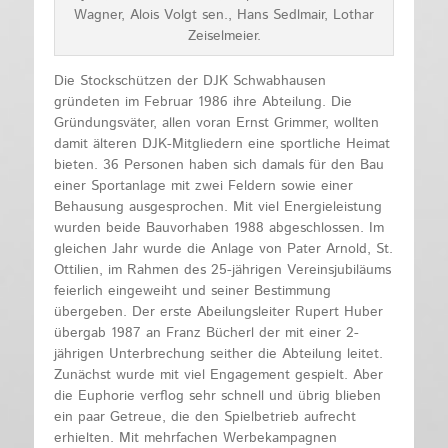
Wagner, Alois Volgt sen., Hans Sedlmair, Lothar
Zeiselmeier.
Die Stockschützen der DJK Schwabhausen
gründeten im Februar 1986 ihre Abteilung. Die
Gründungsväter, allen voran Ernst Grimmer, wollten
damit älteren DJK-Mitgliedern eine sportliche Heimat
bieten. 36 Personen haben sich damals für den Bau
einer Sportanlage mit zwei Feldern sowie einer
Behausung ausgesprochen. Mit viel Energieleistung
wurden beide Bauvorhaben 1988 abgeschlossen. Im
gleichen Jahr wurde die Anlage von Pater Arnold, St.
Ottilien, im Rahmen des 25-jährigen Vereinsjubiläums
feierlich eingeweiht und seiner Bestimmung
übergeben. Der erste Abeilungsleiter Rupert Huber
übergab 1987 an Franz Bücherl der mit einer 2-
jährigen Unterbrechung seither die Abteilung leitet.
Zunächst wurde mit viel Engagement gespielt. Aber
die Euphorie verflog sehr schnell und übrig blieben
ein paar Getreue, die den Spielbetrieb aufrecht
erhielten. Mit mehrfachen Werbekampagnen