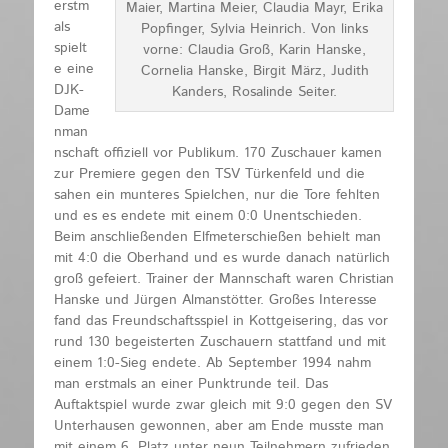
erstm
Maier, Martina Meier, Claudia Mayr, Erika
als
Popfinger, Sylvia Heinrich. Von links
spielt
vorne: Claudia Groß, Karin Hanske,
e eine
Cornelia Hanske, Birgit März, Judith
DJK-
Kanders, Rosalinde Seiter.
Dame
nman
nschaft offiziell vor Publikum. 170 Zuschauer kamen
zur Premiere gegen den TSV Türkenfeld und die
sahen ein munteres Spielchen, nur die Tore fehlten
und es es endete mit einem 0:0 Unentschieden.
Beim anschließenden Elfmeterschießen behielt man
mit 4:0 die Oberhand und es wurde danach natürlich
groß gefeiert. Trainer der Mannschaft waren Christian
Hanske und Jürgen Almanstötter. Großes Interesse
fand das Freundschaftsspiel in Kottgeisering, das vor
rund 130 begeisterten Zuschauern stattfand und mit
einem 1:0-Sieg endete. Ab September 1994 nahm
man erstmals an einer Punktrunde teil. Das
Auftaktspiel wurde zwar gleich mit 9:0 gegen den SV
Unterhausen gewonnen, aber am Ende musste man
mit einem 6. Platz unter neun Teilnehmern zufrieden