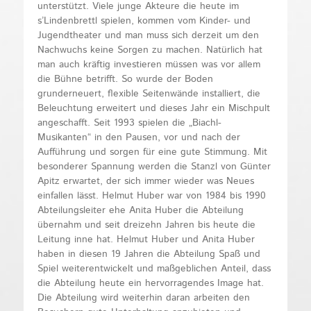
unterstützt. Viele junge Akteure die heute im
s’Lindenbrettl spielen, kommen vom Kinder- und
Jugendtheater und man muss sich derzeit um den
Nachwuchs keine Sorgen zu machen. Natürlich hat
man auch kräftig investieren müssen was vor allem
die Bühne betrifft. So wurde der Boden
grunderneuert, flexible Seitenwände installiert, die
Beleuchtung erweitert und dieses Jahr ein Mischpult
angeschafft. Seit 1993 spielen die „Biachl-
Musikanten“ in den Pausen, vor und nach der
Aufführung und sorgen für eine gute Stimmung. Mit
besonderer Spannung werden die Stanzl von Günter
Apitz erwartet, der sich immer wieder was Neues
einfallen lässt. Helmut Huber war von 1984 bis 1990
Abteilungsleiter ehe Anita Huber die Abteilung
übernahm und seit dreizehn Jahren bis heute die
Leitung inne hat. Helmut Huber und Anita Huber
haben in diesen 19 Jahren die Abteilung Spaß und
Spiel weiterentwickelt und maßgeblichen Anteil, dass
die Abteilung heute ein hervorragendes Image hat.
Die Abteilung wird weiterhin daran arbeiten den