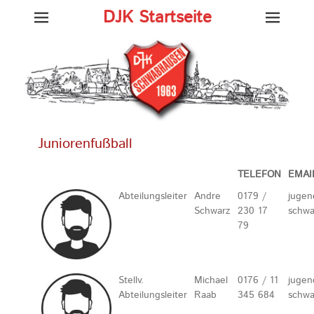
DJK Startseite
Juniorenfußball
TELEFON
EMAI
Abteilungsleiter
Andre
0179 /
jugen
Schwarz
230 17
schwa
79
Stellv.
Michael
0176 / 11
jugen
Abteilungsleiter
Raab
345 684
schwa