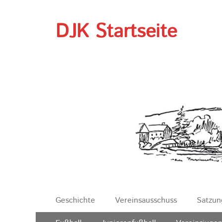
DJK Startseite
Erstes
Zum
Geschichte
Vereinsausschuss
Satzun
Inhalt:
Menü
Zweites
Zum