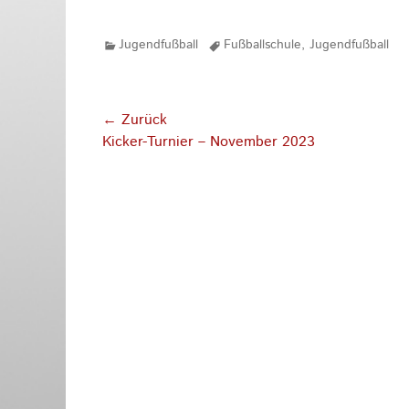
Kategorien
Tags
Jugendfußball
Fußballschule
,
Jugendfußball
Beitragsnavigation
← Zurück
Vorhergehender
Kicker-Turnier – November 2023
Beitrag: