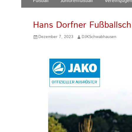
Fußball
Juniorenfußball
Vereinsjuge
Inhalt:
Menü
Hans Dorfner Fußballsch
Gepostet
Autor
Dezember 7, 2023
DJKSchwabhausen
am