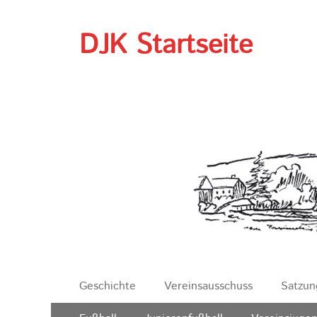
DJK Startseite
Erstes
Zum
Geschichte
Vereinsausschuss
Satzun
Inhalt:
Menü
Zweites
Zum