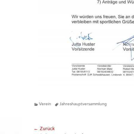
Kategorien
Tags
Verein
Jahreshauptversammlung
Beitragsnavigation
← Zurück