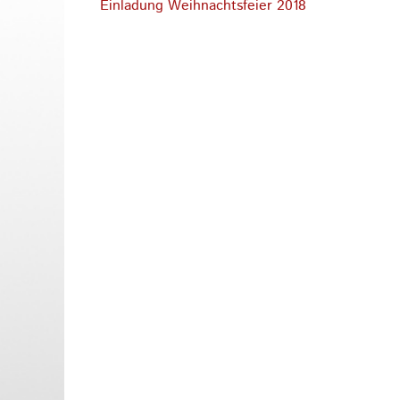
Vorhergehender
Einladung Weihnachtsfeier 2018
Beitrag: