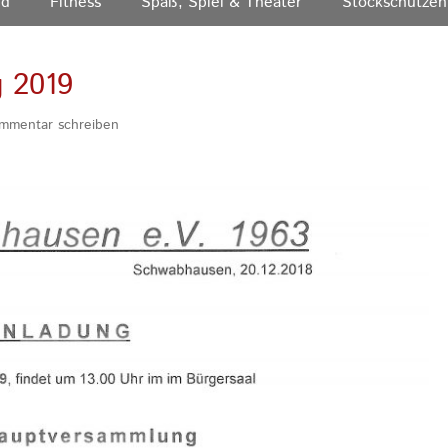
nd
Fitness
Spaß, Spiel & Theater
Stockschützen
 2019
mmentar schreiben