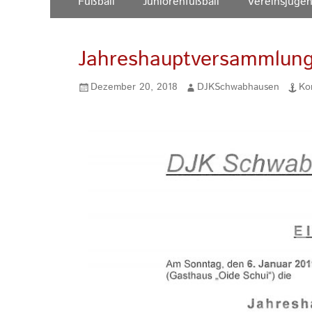
Fußball
Juniorenfußball
Vereinsjuge
Inhalt:
Menü
Jahreshauptversammlung
Gepostet
Autor
Dezember 20, 2018
DJKSchwabhausen
Ko
am