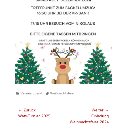
Kategorien
Tags
Vereinsjugend
Weihnachtsfeier
Beitragsnavigation
← Zurück
Weiter →
Vorhergehender
Nächster
Watt-Turnier 2025
Einladung
Beitrag:
Beitrag:
Weihnachtsfeier 2024