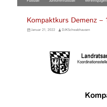
Fußball
Juniorenfußball
Vereinsjuge
Inhalt:
Menü
Kompaktkurs Demenz – 1
Gepostet
Autor
Januar 21, 2022
DJKSchwabhausen
am