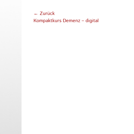
Beitragsnavigation
← Zurück
Vorhergehender
Kompaktkurs Demenz – digital
Beitrag: