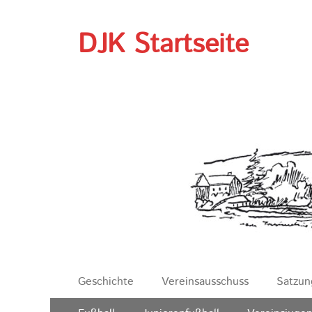
DJK Startseite
Erstes
Zum
Geschichte
Vereinsausschuss
Satzun
Inhalt:
Menü
Zweites
Zum