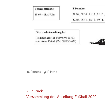
Kategorien
Tags
Fitness
Pilates
Beitragsnavigation
← Zurück
Vorhergehender
Versammlung der Abteilung Fußball 2020
Beitrag: