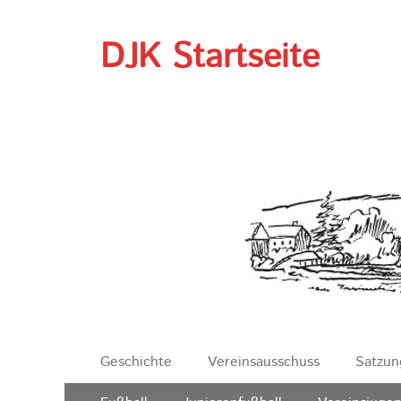
DJK Startseite
Erstes
Zum
Geschichte
Vereinsausschuss
Satzun
Inhalt:
Menü
Zweites
Zum