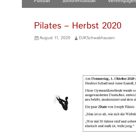
Fußball
Juniorenfußball
Vereinsjuge
Inhalt:
Menü
Pilates – Herbst 2020
Gepostet
Autor
August 11, 2020
DJKSchwabhausen
am