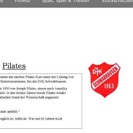
nd
Fitness
Spaß, Spiel & Theater
Stockschützen