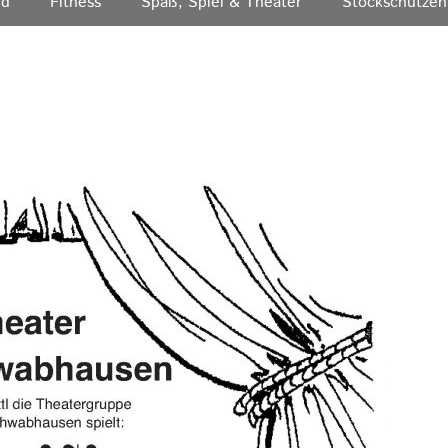
nd
Fitness
Spaß, Spiel & Theater
Stockschützen