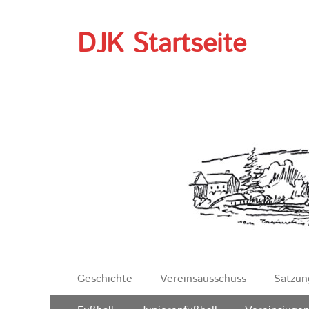
DJK Startseite
Erstes
Zum
Geschichte
Vereinsausschuss
Satzun
Inhalt:
Menü
Zweites
Zum