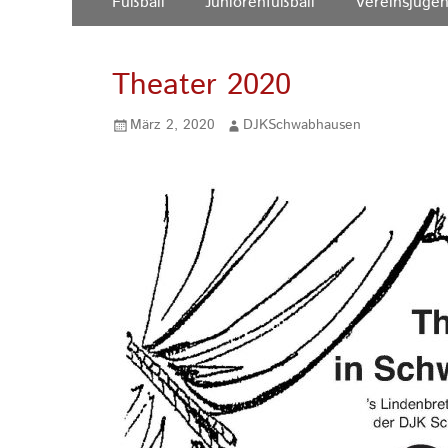
Fußball
Juniorenfußball
Vereinsjuge
Inhalt:
Menü
Theater 2020
Gepostet
Autor
März 2, 2020
DJKSchwabhausen
am