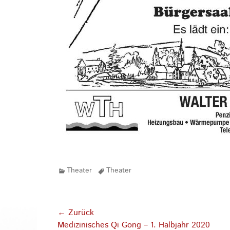
Kategorien
Tags
Theater
Theater
Beitragsnavigation
← Zurück
Vorhergehender
Medizinisches Qi Gong – 1. Halbjahr 2020