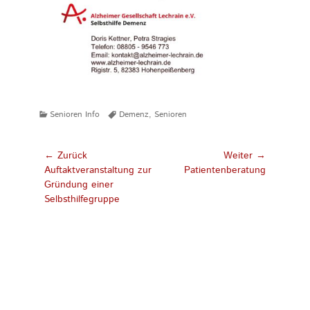
Kategorien
Tags
Senioren Info
Demenz
,
Senioren
Beitragsnavigation
← Zurück
Weiter →
Vorhergehender
Nächster
Auftaktveranstaltung zur
Patientenberatung
Beitrag:
Beitrag:
Gründung einer
Selbsthilfegruppe