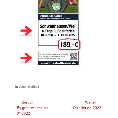
Kategorien
Jugendfußball
Beitragsnavigation
← Zurück
Weiter →
Vorhergehender
Nächster
Es geht wieder los –
Osterferien 2022
Beitrag:
Beitrag:
01.2022