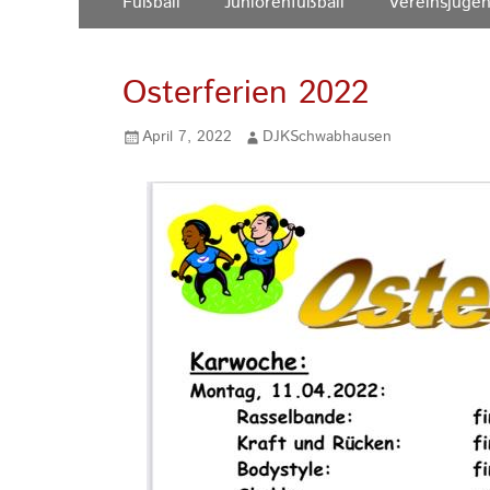
Fußball
Juniorenfußball
Vereinsjuge
Inhalt:
Menü
Osterferien 2022
Gepostet
Autor
April 7, 2022
DJKSchwabhausen
am