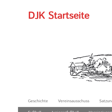
DJK Startseite
Erstes
Zum
Geschichte
Vereinsausschuss
Satzun
Inhalt:
Menü
Zweites
Zum