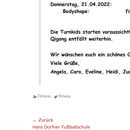
Kategorien
Tags
Fitness
fitness
Beitragsnavigation
← Zurück
Vorhergehender
Hans Dorfner Fußballschule